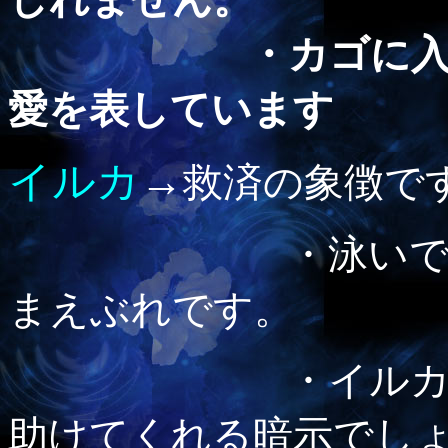
・カゴに入ってい
愛を表しています
イルカ
→
救済の象徴で
・泳いでるイ
まえぶれです。
・イルカに乗る
助けてくれる暗示でし