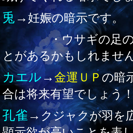
兎
→
妊娠の暗示です。
・ウサギの足の
とがあるかもしれませ
カエル
→
金運ＵＰ
の暗
合は将来有望でしょう
孔雀
→
クジャクが羽を
顕示欲が高いことを表