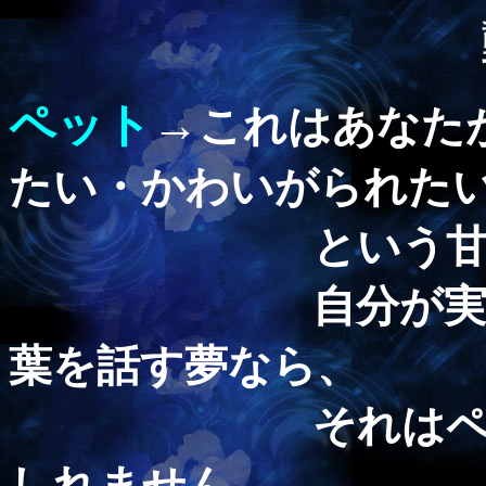
ペット
→
これはあなた
たい・かわいがられた
という甘えたい
自分が実際に飼
葉を話す夢なら、
それはペットか
しれません。