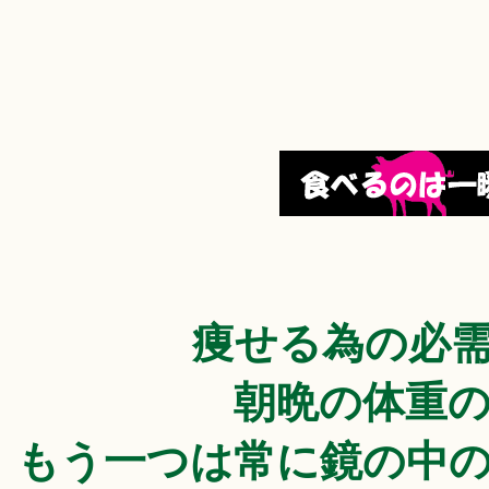
痩せる為の必
朝晩の体重
もう一つは常に鏡の中