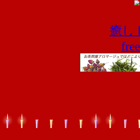
癒し
fre