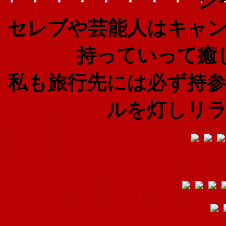
シ
セレブや芸能人はキャ
持っていって癒
私も旅行先には必ず持
ルを灯しリ