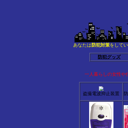
あなたは
防犯対策
をしてい
防犯グッズ
一人暮らしの女性や
盗撮電波抑止装置