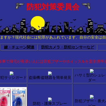
防犯対策委員会
ますか？現代社会には犯罪があふれています、自分の安全は自
鍵・チェーン関連
防犯カメラ・防犯センサーなど
仕事で帰宅が夜遅い人には防犯ブザーやホイッスルを是非携帯
ハサミ型のシュレ
防犯サッシガード
盗撮機/盗聴器を簡単発見
ダー
防犯ブザー・番犬
防犯・護身スプレー
ピー