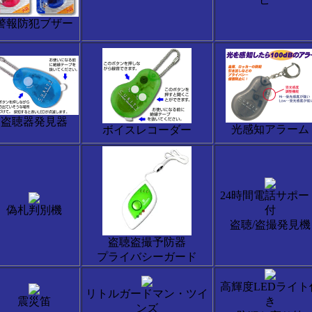
警報防犯ブザー
盗聴器発見器
光感知アラーム
ボイスレコーダー
24時間電話サポー
偽札判別機
付
盗聴/盗撮発見機
盗聴盗撮予防器
プライバシーガード
高輝度LEDライト
リトルガードマン・ツイ
震災笛
き
ンズ