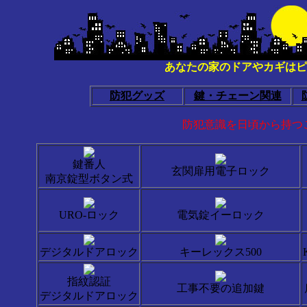
あなたの家のドアやカギはピ
防犯グッズ
鍵・チェーン関連
防犯意識を日頃から持つ
鍵番人
玄関扉用電子ロック
南京錠型ボタン式
URO-ロック
電気錠イーロック
デジタルドアロック
キーレックス500
指紋認証
工事不要の追加鍵
デジタルドアロック