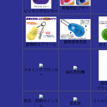
警報防犯ブザー
ピッキングセンサー
盗聴器発見器
盗難防止アラーム
ボイ
スキミングブロッカ
偽札判別機
ー
盗
プラ
防災・防犯ホイッス
リトル
震災笛
ル