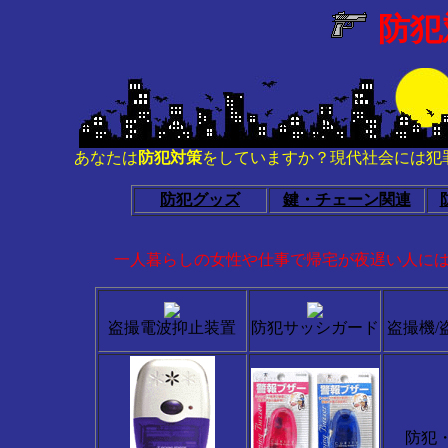
防犯
あなたは
防犯対策
をしていますか？現代社会には犯
防犯グッズ
鍵・チェーン関連
一人暮らしの女性や仕事で帰宅が夜遅い人に
盗撮電波抑止装置
防犯サッシガード
盗撮機/
防犯