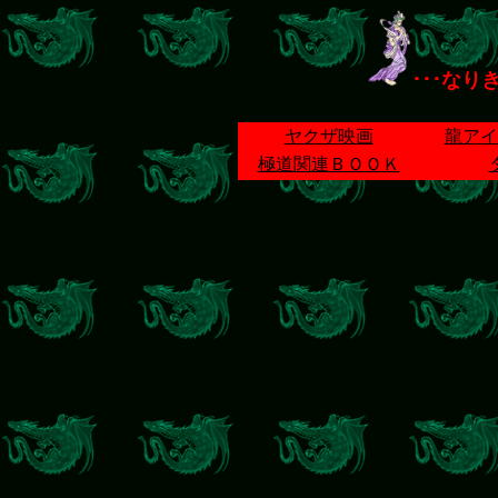
･･･なり
ヤクザ映画
龍アイ
極道関連ＢＯＯＫ